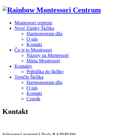
Montessori centrum
Nové Zámky Škôlka
Harmonogram dňa
O nás
Kontakt
Čo je to Montessori
Názory na Montessori
Mária Montessori
Kontakty
Prihláška do škôlky
Trenčín Škôlka
Harmonogram dňa
O nás
Kontakt
Cenník
Kontakt
Súkromná materská škola RAINBOW